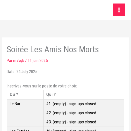
Aller
au
contenu
Soirée Les Amis Nos Morts
Par
m7vqb
/
11 juin 2025
Date: 24 July 2025
Inscrivez-vous sur le poste de votre choix
Où ?
Qui ?
Le Bar
#1:
(empty) - sign-ups closed
#2:
(empty) - sign-ups closed
#3:
(empty) - sign-ups closed