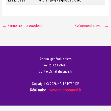
Les Entrées
#1:
(empty) - sign-ups closed
←
Evénement précédent
Evénement suivant
→
42 quai général Leclerc
42120 Le Coteau
contact@hallehybride.fr
Copyright © 2026 HALLE HYBRIDE
Réalisation :
www.sarahgontard.fr